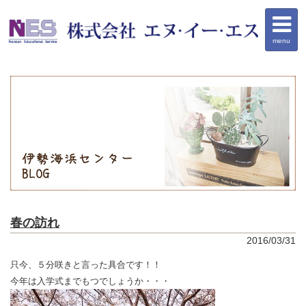
menu
春の訪れ
2016/03/31
只今、５分咲きと言った具合です！！
今年は入学式までもつでしょうか・・・