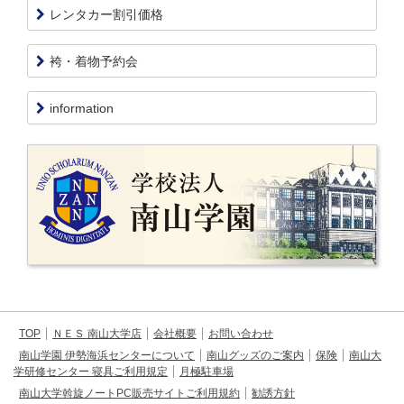
レンタカー割引価格
袴・着物予約会
information
TOP
ＮＥＳ 南山大学店
会社概要
お問い合わせ
南山学園 伊勢海浜センターについて
南山グッズのご案内
保険
南山大
学研修センター 寝具ご利用規定
月極駐車場
南山大学斡旋ノートPC販売サイトご利用規約
勧誘方針