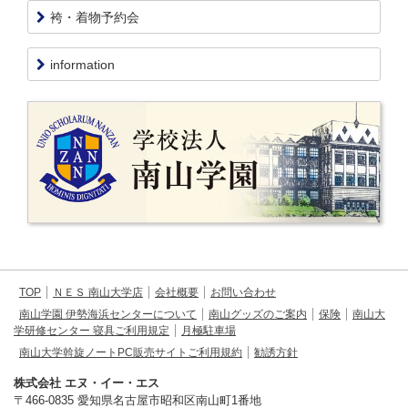
袴・着物予約会
information
TOP
ＮＥＳ 南山大学店
会社概要
お問い合わせ
南山学園 伊勢海浜センターについて
南山グッズのご案内
保険
南山大
学研修センター 寝具ご利用規定
月極駐車場
南山大学斡旋ノートPC販売サイトご利用規約
勧誘方針
株式会社 エヌ・イー・エス
〒466-0835 愛知県名古屋市昭和区南山町1番地