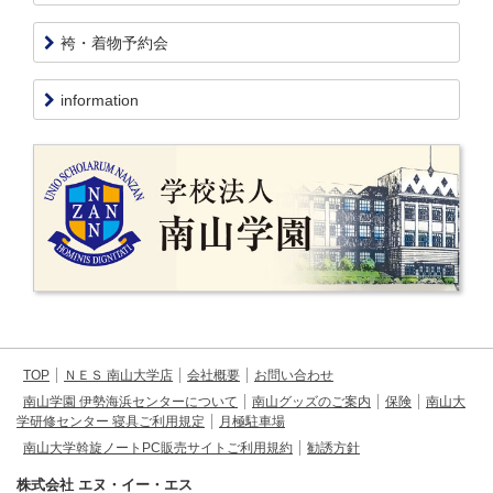
袴・着物予約会
information
TOP
ＮＥＳ 南山大学店
会社概要
お問い合わせ
南山学園 伊勢海浜センターについて
南山グッズのご案内
保険
南山大
学研修センター 寝具ご利用規定
月極駐車場
南山大学斡旋ノートPC販売サイトご利用規約
勧誘方針
株式会社 エヌ・イー・エス