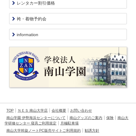
レンタカー割引価格
袴・着物予約会
information
TOP
ＮＥＳ 南山大学店
会社概要
お問い合わせ
南山学園 伊勢海浜センターについて
南山グッズのご案内
保険
南山大
学研修センター 寝具ご利用規定
月極駐車場
南山大学斡旋ノートPC販売サイトご利用規約
勧誘方針