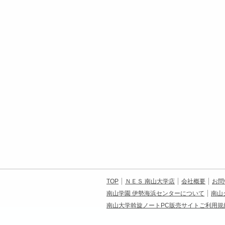
TOP
ＮＥＳ 南山大学店
会社概要
お問
南山学園 伊勢海浜センターについて
南山
南山大学斡旋ノートPC販売サイトご利用規