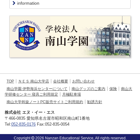
information
TOP
ＮＥＳ 南山大学店
会社概要
お問い合わせ
南山学園 伊勢海浜センターについて
南山グッズのご案内
保険
南山大
学研修センター 寝具ご利用規定
月極駐車場
南山大学斡旋ノートPC販売サイトご利用規約
勧誘方針
株式会社 エヌ・イー・エス
〒466-0835 愛知県名古屋市昭和区南山町1番地
Tel:
052-835-0176
Fax:052-835-0054
Copyright
2026 Nanzan Educational Service, All rights reserved.