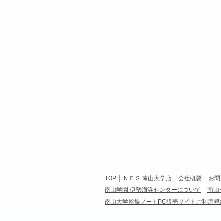
TOP
ＮＥＳ 南山大学店
会社概要
お問
南山学園 伊勢海浜センターについて
南山
南山大学斡旋ノートPC販売サイトご利用規